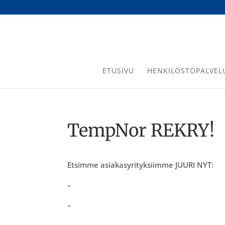
ETUSIVU
HENKILÖSTÖPALVEL
TempNor REKRY!
Etsimme asiakasyrityksiimme JUURI NYT:
–
–