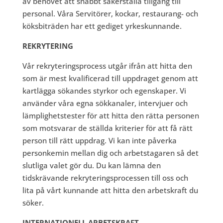
av behovet att snabbt säkerställa tillgång till
personal. Våra Servitörer, kockar, restaurang- och
köksbiträden har ett gediget yrkeskunnande.
REKRYTERING
Vår rekryteringsprocess utgår ifrån att hitta den
som är mest kvalificerad till uppdraget genom att
kartlägga sökandes styrkor och egenskaper. Vi
använder våra egna sökkanaler, intervjuer och
lämplighetstester för att hitta den rätta personen
som motsvarar de ställda kriterier för att få rätt
person till rätt uppdrag. Vi kan inte påverka
personkemin mellan dig och arbetstagaren så det
slutliga valet gör du. Du kan lämna den
tidskrävande rekryteringsprocessen till oss och
lita på vårt kunnande att hitta den arbetskraft du
söker.
INTERNATIONELL ARBETSKRAFT