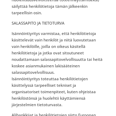
säilyttää henkilötietoja tämän jälkeenkin
tarpeellisin osin.
SALASSAPITO JA TIETOTURVA
Isännöintiyritys varmistaa, että henkilötietoja
käsittelevät vain henkilöt ja niitä luovutetaan
vain henkilöille, joilla on oikeus käsitellä
henkilötietoja ja jotka ovat sitoutuneet
noudattamaan salassapitovelvollisuutta tai heitä
koskee asianmukainen lakisääteinen
salassapitovelvollisuus.
Isännöintiyritys toteuttaa henkilötietojen
käsittelyssä tarpeelliset tekniset ja
organisatoriset toimenpiteet, kuten ohjeistaa
henkilöstönsä ja huolehtii käyttämiensä
järjestelmien tietoturvasta.
Alihankkijat ja henkilötietojen siirto Euroopan