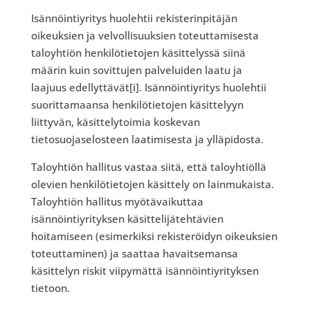
Isännöintiyritys huolehtii rekisterinpitäjän
oikeuksien ja velvollisuuksien toteuttamisesta
taloyhtiön henkilötietojen käsittelyssä siinä
määrin kuin sovittujen palveluiden laatu ja
laajuus edellyttävät[i]. Isännöintiyritys huolehtii
suorittamaansa henkilötietojen käsittelyyn
liittyvän, käsittelytoimia koskevan
tietosuojaselosteen laatimisesta ja ylläpidosta.
Taloyhtiön hallitus vastaa siitä, että taloyhtiöllä
olevien henkilötietojen käsittely on lainmukaista.
Taloyhtiön hallitus myötävaikuttaa
isännöintiyrityksen käsittelijätehtävien
hoitamiseen (esimerkiksi rekisteröidyn oikeuksien
toteuttaminen) ja saattaa havaitsemansa
käsittelyn riskit viipymättä isännöintiyrityksen
tietoon.