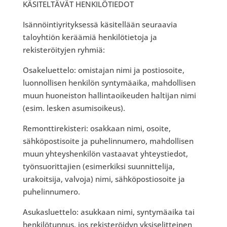
KÄSITELTÄVÄT HENKILÖTIEDOT
Isännöintiyrityksessä käsitellään seuraavia
taloyhtiön keräämiä henkilötietoja ja
rekisteröityjen ryhmiä:
Osakeluettelo: omistajan nimi ja postiosoite,
luonnollisen henkilön syntymäaika, mahdollisen
muun huoneiston hallintaoikeuden haltijan nimi
(esim. lesken asumisoikeus).
Remonttirekisteri: osakkaan nimi, osoite,
sähköpostisoite ja puhelinnumero, mahdollisen
muun yhteyshenkilön vastaavat yhteystiedot,
työnsuorittajien (esimerkiksi suunnittelija,
urakoitsija, valvoja) nimi, sähköpostiosoite ja
puhelinnumero.
Asukasluettelo: asukkaan nimi, syntymäaika tai
henkilötunnus, jos rekisteröidyn yksiselitteinen