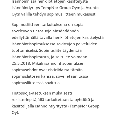
Isännöinnissä henkilötietojen käsittelystä
Isännöintiyritys TempNor Group Oy:n ja Asunto
Oy:n välillä tehdyn sopimusliitteen mukaisesti.
Sopimusliitteen tarkoituksena on sopia
soveltuvan tietosuojalainsäädännön
edellyttämällä tavalla henkilötietojen käsittelystä
isännöintisopimuksessa sovittujen palveluiden
tuottamiseksi. Sopimusliite täydentää
isännöintisopimusta, ja se tulee voimaan
25.5.2018. Mikäli isännöintisopimuksen
sopimusehdot ovat ristiriidassa tämän
sopimusliitteen kanssa, sovelletaan tässä
sopimusliitteessä sovittua.
Tietosuoja-asetuksen mukaisesti
rekisterinpitäjällä tarkoitetaan taloyhtiötä ja
käsittelijällä isännöintiyritystä (TempNor Group
Oy).