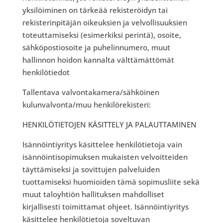
yksilöiminen on tärkeää rekisteröidyn tai
rekisterinpitäjän oikeuksien ja velvollisuuksien
toteuttamiseksi (esimerkiksi perintä), osoite,
sähköpostiosoite ja puhelinnumero, muut
hallinnon hoidon kannalta välttämättömät
henkilötiedot
Tallentava valvontakamera/sähköinen
kulunvalvonta/muu henkilörekisteri:
HENKILÖTIETOJEN KÄSITTELY JA PALAUTTAMINEN
Isännöintiyritys käsittelee henkilötietoja vain
isännöintisopimuksen mukaisten velvoitteiden
täyttämiseksi ja sovittujen palveluiden
tuottamiseksi huomioiden tämä sopimusliite sekä
muut taloyhtiön hallituksen mahdolliset
kirjallisesti toimittamat ohjeet. Isännöintiyritys
käsittelee henkilötietoja soveltuvan