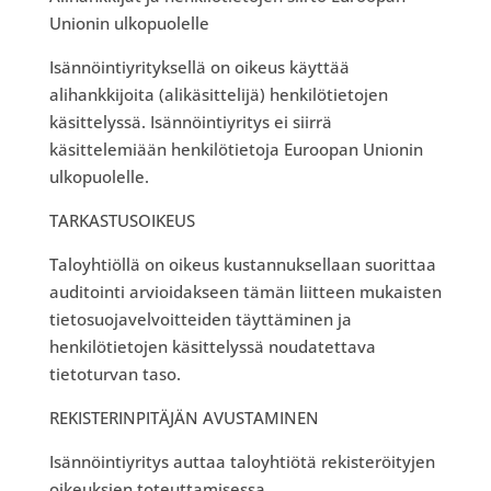
Unionin ulkopuolelle
Isännöintiyrityksellä on oikeus käyttää
alihankkijoita (alikäsittelijä) henkilötietojen
käsittelyssä. Isännöintiyritys ei siirrä
käsittelemiään henkilötietoja Euroopan Unionin
ulkopuolelle.
TARKASTUSOIKEUS
Taloyhtiöllä on oikeus kustannuksellaan suorittaa
auditointi arvioidakseen tämän liitteen mukaisten
tietosuojavelvoitteiden täyttäminen ja
henkilötietojen käsittelyssä noudatettava
tietoturvan taso.
REKISTERINPITÄJÄN AVUSTAMINEN
Isännöintiyritys auttaa taloyhtiötä rekisteröityjen
oikeuksien toteuttamisessa.