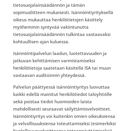
tietosuojalainsäädännön ja tämän
sopimusliitteen mukaisesti. Isännöintiyrityksellä
oikeus mukauttaa henkilötietojen käsittely
myöhemmin syntyvää vakiintunutta
tietosuojalainsäädännön tulkintaa vastaavaksi
kohtuullisen ajan kuluessa.
Isännöintipalvelun laadun, luotettavuuden ja
jatkuvan kehittämisen varmistamiseksi
henkilötietoja saatetaan käsitellä ISA tai muun
vastaavan auditoinnin yhteydessä.
Palvelun päättyessä isännöintiyritys luovuttaa
kaikki edellä mainitut henkilötiedot taloyhtiölle
sekä poistaa tiedot huomioiden laista
mahdollisesti seuraavat säilyttämisvelvoitteet.
Isännöintiyritys voi kuitenkin omien oikeuksiensa
ja velvollisuuksiensa toteuttamiseksi (esimerkiksi
huolellisuusvelvoitteensa toteennäyttämiseksi)