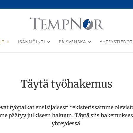
UT
ISÄNNÖINTI
PÅ SVENSKA
YHTEYSTIEDOT
Täytä työhakemus
t työpaikat ensisijaisesti rekisterissämme olevista
me päätyy julkiseen hakuun. Täytä siis hakemukse
yhteydessä.