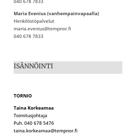
040 678 7833
Maria Evenius (vanhempainvapaalla)
Henkilöstöpalvelut
maria.evenius@tempnor.fi
040 678 7833
ISÄNNÖINTI
TORNIO
Taina Korkeamaa
Toimitusjohtaja
Puh. 040 678 5476
taina.korkeamaa@tempnor.fi