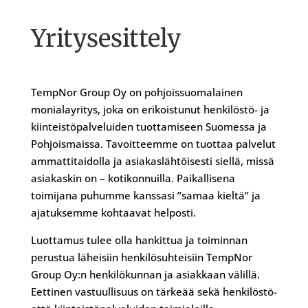
Yritysesittely
TempNor Group Oy on pohjoissuomalainen
monialayritys, joka on erikoistunut henkilöstö- ja
kiinteistöpalveluiden tuottamiseen Suomessa ja
Pohjoismaissa. Tavoitteemme on tuottaa palvelut
ammattitaidolla ja asiakaslähtöisesti siellä, missä
asiakaskin on – kotikonnuilla. Paikallisena
toimijana puhumme kanssasi ”samaa kieltä” ja
ajatuksemme kohtaavat helposti.
Luottamus tulee olla hankittua ja toiminnan
perustua läheisiin henkilösuhteisiin TempNor
Group Oy:n henkilökunnan ja asiakkaan välillä.
Eettinen vastuullisuus on tärkeää sekä henkilöstö-