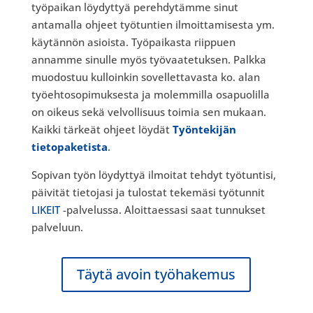
työpaikan löydyttyä perehdytämme sinut
antamalla ohjeet työtuntien ilmoittamisesta ym.
käytännön asioista. Työpaikasta riippuen
annamme sinulle myös työvaatetuksen. Palkka
muodostuu kulloinkin sovellettavasta ko. alan
työehtosopimuksesta ja molemmilla osapuolilla
on oikeus sekä velvollisuus toimia sen mukaan.
Kaikki tärkeät ohjeet löydät
Työntekijän
tietopaketista
.
Sopivan työn löydyttyä ilmoitat tehdyt työtuntisi,
päivität tietojasi ja tulostat tekemäsi työtunnit
LIKEIT
-palvelussa. Aloittaessasi saat tunnukset
palveluun.
Täytä avoin työhakemus