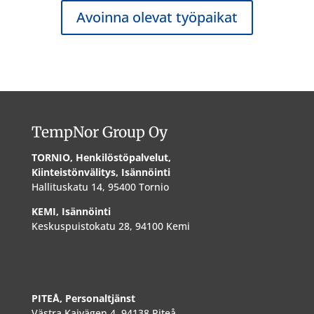
Avoinna olevat työpaikat
TempNor Group Oy
TORNIO, Henkilöstöpalvelut,
Kiinteistönvälitys, Isännöinti
Hallituskatu 14, 95400 Tornio
KEMI, Isännöinti
Keskuspuistokatu 28, 94100 Kemi
PITEÅ, Personaltjänst
Västra Kajvägen 4, 94138 Piteå