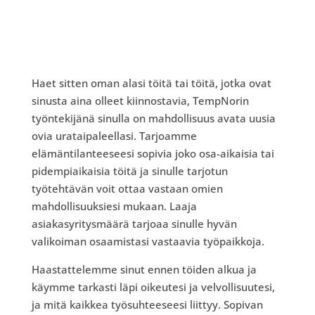
Haet sitten oman alasi töitä tai töitä, jotka ovat
sinusta aina olleet kiinnostavia, TempNorin
työntekijänä sinulla on mahdollisuus avata uusia
ovia urataipaleellasi. Tarjoamme
elämäntilanteeseesi sopivia joko osa-aikaisia tai
pidempiaikaisia töitä ja sinulle tarjotun
työtehtävän voit ottaa vastaan omien
mahdollisuuksiesi mukaan. Laaja
asiakasyritysmäärä tarjoaa sinulle hyvän
valikoiman osaamistasi vastaavia työpaikkoja.
Haastattelemme sinut ennen töiden alkua ja
käymme tarkasti läpi oikeutesi ja velvollisuutesi,
ja mitä kaikkea työsuhteeseesi liittyy. Sopivan